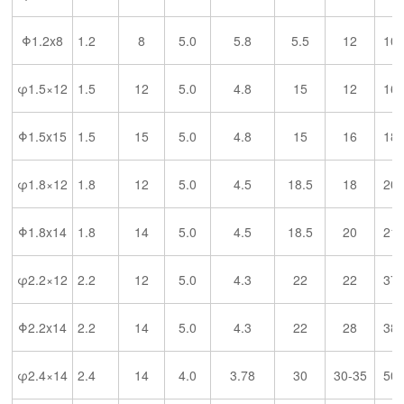
Φ1.2x8
1.2
8
5.0
5.8
5.5
12
10
φ1.5×12
1.5
12
5.0
4.8
15
12
16
Φ1.5x15
1.5
15
5.0
4.8
15
16
18
φ1.8×12
1.8
12
5.0
4.5
18.5
18
20
Φ1.8x14
1.8
14
5.0
4.5
18.5
20
21
φ2.2×12
2.2
12
5.0
4.3
22
22
37
Φ2.2x14
2.2
14
5.0
4.3
22
28
38
φ2.4×14
2.4
14
4.0
3.78
30
30-35
50