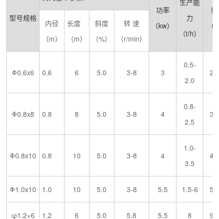
生产能
功率
重
型号规格
力
内径
长度
斜度
转 速
（kw）
（k
（t/h）
（m）
（m）
（%）
（r/min）
0.5-
Φ0.6x6
0.6
6
5.0
3-8
3
29
2.0
0.8-
Φ0.8x8
0.8
8
5.0
3-8
4
35
2.5
1.0-
Φ0.8x10
0.8
10
5.0
3-8
4
45
3.5
Φ1.0x10
1.0
10
5.0
3-8
5.5
1.5-6
56
φ1.2×6
1.2
6
5.0
5.8
5.5
8
93