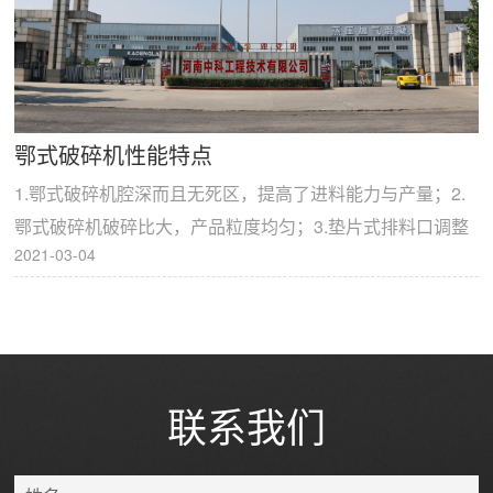
鄂式破碎机性能特点
1.鄂式破碎机腔深而且无死区，提高了进料能力与产量；2.
鄂式破碎机破碎比大，产品粒度均匀；3.垫片式排料口调整
2021-03-04
装置，可靠方便，调节范围大，增加了设备的灵活...
联系我们