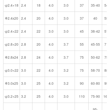
φ2.4×18
2.4
18
4.0
3.0
37
35-40
54
Φ2.4x20
2.4
20
4.0
3.0
37
40
55
φ2.4×22
2.4
22
3.0
3.0
45
38-42
57
φ2.8×20
2.8
20
4.0
3.7
55
45-55
71
Φ2.8x24
2.8
24
4.0
3.7
75
50-62
75
φ3.0×22
3.0
22
4.0
3.2
75
58-70
88
Φ3.0x25
3.0
25
4.0
3.2
90
60-80
95
φ3.2×25
3.2
25
4.0
3.0
110
75-90
166
95-