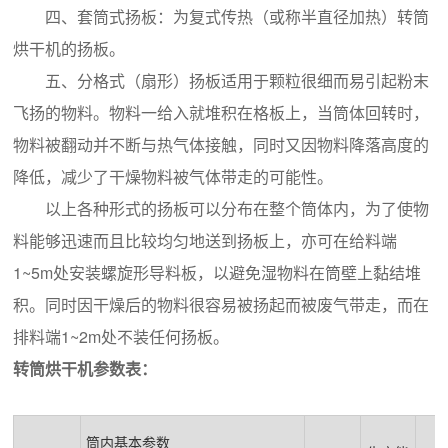
四、套筒式扬板：为复式传热（或称半直径加热）转筒
烘干机的扬板。
五、分格式（扇形）扬板适用于颗粒很细而易引起粉末
飞扬的物料。物料一给入就堆积在格板上，当筒体回转时，
物料被翻动并不断与热气体接触，同时又因物料降落高度的
降低，减少了干燥物料被气体带走的可能性。
以上各种形式的扬板可以分布在整个筒体内，为了使物
料能够迅速而且比较均匀地送到扬板上，亦可在给料端
1~5m处安装螺旋形导料板，以避免湿物料在筒壁上黏结堆
积。同时因干燥后的物料很容易被扬起而被废气带走，而在
排料端1~2m处不装任何扬板。
转筒烘干机参数表：
筒内基本参数