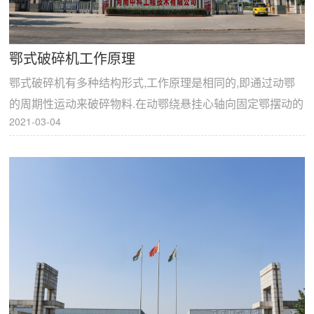
鄂式破碎机工作原理
鄂式破碎机有多种结构形式,工作原理是相同的,即通过动鄂
的周期性运动来破碎物料.在动鄂绕悬挂心轴向固定鄂摆动的
2021-03-04
过程中,位于两鄂板之间的物料便受到压碎、劈裂和...